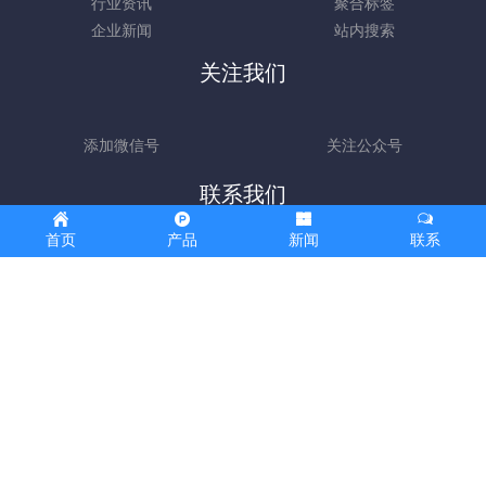
行业资讯
聚合标签
企业新闻
站内搜索
关注我们
添加微信号
关注公众号
联系我们
18028785819
首页
产品
新闻
联系
周一至周五 09：00-18：00
深圳大业配电设备有限公司 版权所有 2016-2025
咨询电话：
18028785819朱经理
深圳市龙华区观澜街道桂花社区桂花新村一巷
4号
粤ICP备17121335号