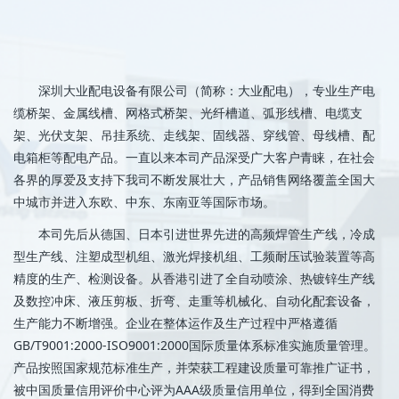
深圳大业配电设备有限公司（简称：大业配电），专业生产电
缆桥架、金属线槽、网格式桥架、光纤槽道、弧形线槽、电缆支
架、光伏支架、吊挂系统、走线架、固线器、穿线管、母线槽、配
电箱柜等配电产品。一直以来本司产品深受广大客户青睐，在社会
各界的厚爱及支持下我司不断发展壮大，产品销售网络覆盖全国大
中城市并进入东欧、中东、东南亚等国际市场。
本司先后从德国、日本引进世界先进的高频焊管生产线，冷成
型生产线、注塑成型机组、激光焊接机组、工频耐压试验装置等高
精度的生产、检测设备。从香港引进了全自动喷涂、热镀锌生产线
及数控冲床、液压剪板、折弯、走重等机械化、自动化配套设备，
生产能力不断增强。企业在整体运作及生产过程中严格遵循
GB/T9001:2000-ISO9001:2000国际质量体系标准实施质量管理。
产品按照国家规范标准生产，并荣获工程建设质量可靠推广证书，
被中国质量信用评价中心评为AAA级质量信用单位，得到全国消费