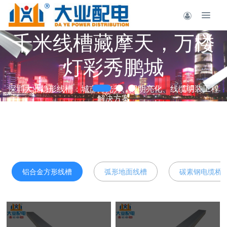
千米线槽藏摩天，万楼
灯彩秀鹏城
深圳大业隐形线槽：城市灯光秀、照明亮化、线缆明装工程
解决方案
铝合金方形线槽
弧形地面线槽
碳素钢电缆桥